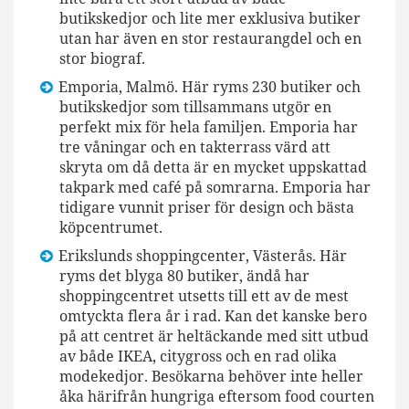
butikskedjor och lite mer exklusiva butiker
utan har även en stor restaurangdel och en
stor biograf.
Emporia, Malmö. Här ryms 230 butiker och
butikskedjor som tillsammans utgör en
perfekt mix för hela familjen. Emporia har
tre våningar och en takterrass värd att
skryta om då detta är en mycket uppskattad
takpark med café på somrarna. Emporia har
tidigare vunnit priser för design och bästa
köpcentrumet.
Erikslunds shoppingcenter, Västerås. Här
ryms det blyga 80 butiker, ändå har
shoppingcentret utsetts till ett av de mest
omtyckta flera år i rad. Kan det kanske bero
på att centret är heltäckande med sitt utbud
av både IKEA, citygross och en rad olika
modekedjor. Besökarna behöver inte heller
åka härifrån hungriga eftersom food courten