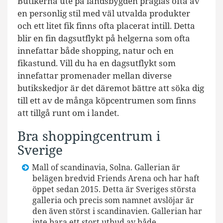
Butikerna ute på landsbygden präglas ofta av
en personlig stil med väl utvalda produkter
och ett litet fik finns ofta placerat intill. Detta
blir en fin dagsutflykt på helgerna som ofta
innefattar både shopping, natur och en
fikastund. Vill du ha en dagsutflykt som
innefattar promenader mellan diverse
butikskedjor är det däremot bättre att söka dig
till ett av de många köpcentrumen som finns
att tillgå runt om i landet.
Bra shoppingcentrum i
Sverige
Mall of scandinavia, Solna. Gallerian är
belägen bredvid Friends Arena och har haft
öppet sedan 2015. Detta är Sveriges största
galleria och precis som namnet avslöjar är
den även störst i scandinavien. Gallerian har
inte bara ett stort utbud av både