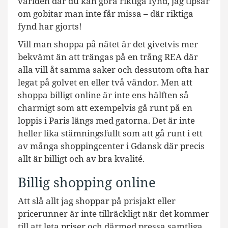
världen där du kan göra riktiga fynd, jag tipsar
om gobitar man inte får missa – där riktiga
fynd har gjorts!
Vill man shoppa på nätet är det givetvis mer
bekvämt än att trängas på en trång REA där
alla vill åt samma saker och dessutom ofta har
legat på golvet en eller två vändor. Men att
shoppa billigt online är inte ens hälften så
charmigt som att exempelvis gå runt på en
loppis i Paris längs med gatorna. Det är inte
heller lika stämningsfullt som att gå runt i ett
av många shoppingcenter i Gdansk där precis
allt är billigt och av bra kvalité.
Billig shopping online
Att slå allt jag shoppar på prisjakt eller
pricerunner är inte tillräckligt när det kommer
till att leta priser och därmed pressa samtliga.